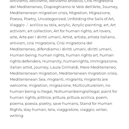
on
Artivismo
,
Attivismo
,
Attivismo artistico
,
Crisi migratoria
del Mediterraneo
,
Dispieghiamo le Vele dell'Arte
,
Journey
,
Mediterranean migration crisis
,
Migration
,
Migrazione
,
Poesia
,
Poetry
,
Uncategorized
,
Unfolding the Sails of Art
,
Tags
Viaggio
acrilico su tela
,
acrylic
,
Acrylic painting
,
art
,
Art
activism
,
art collection
,
Art for human rights
,
art lovers
,
arte
,
Arte per i diritti umani
,
Artist
,
artista
,
artista italiano
,
artivism
,
crisi migratoria
,
Crisi migratoria del
Mediterraneo
,
difendiamo i diritti umani
,
diritti umani
,
Human being
,
human rights
,
human rights art
,
human
rights defenders
,
Humanity
,
humanrights
,
immigrazione
,
italian artist
,
journey
,
Laura Grimaldi
,
Mare Mediterraneo
,
Mediterranean migration
,
Mediterranean migration crisis
,
Mediterranean Sea
,
migranti
,
migrants
,
migrants are
welcome
,
migration
,
migrazione
,
Multiculturalism
,
no
human being is illegal
,
Nohumanbeingisillegal
,
paint for
human rights
,
pittrice
,
pittura
,
pittura acrilica
,
poem
,
poema
,
poesia
,
poetry
,
save humans
,
Stand for Human
Rights
,
stay human
,
tela
,
viaggiatore
,
viaggio
,
writer
,
writing