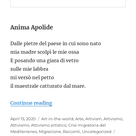
Anima Apolide
Dalle pietre del paese in cui sono nato
mia madre scolpì le mie ossa
E posando una giara di vetro
sulle mie labbra
mi versò nel petto
il maestrale catturato dal mare.
“Anima apolide”
Continue reading
Posted
Categories
April 15, 2020
Art-in-the-world
,
Arte
,
Artivism
,
Artivismo
,
on
Attivismo
,
Attivismo artistico
,
Crisi migratoria del
Tags
Mediterraneo
,
Migrazione
,
Racconti
,
Uncategorized