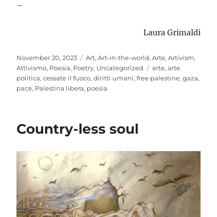
–
Laura Grimaldi
Posted
Categories
November 20, 2023
Art
,
Art-in-the-world
,
Arte
,
Artivism
,
on
Tags
Attivismo
,
Poesia
,
Poetry
,
Uncategorized
arte
,
arte
politica
,
cessate il fuoco
,
diritti umani
,
free palestine
,
gaza
,
pace
,
Palestina libera
,
poesia
Country-less soul