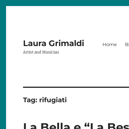
Laura Grimaldi
Home
B
Artist and Musician
Tag:
rifugiati
La Bella e “La Bes