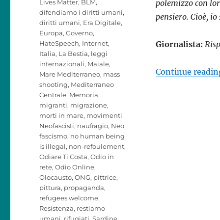
Lives Matter
,
BLM
,
polemizzo con lor
difendiamo i diritti umani
,
pensiero. Cioè, i
diritti umani
,
Era Digitale
,
Europa
,
Governo
,
HateSpeech
,
Internet
,
Giornalista:
Risp
Italia
,
La Bestia
,
leggi
internazionali
,
Maiale
,
Continue readin
Mare Mediterraneo
,
mass
shooting
,
Mediterraneo
Centrale
,
Memoria
,
migranti
,
migrazione
,
morti in mare
,
movimenti
Neofascisti
,
naufragio
,
Neo
fascismo
,
no human being
is illegal
,
non-refoulement
,
Odiare Ti Costa
,
Odio in
rete
,
Odio Online
,
Olocausto
,
ONG
,
pittrice
,
pittura
,
propaganda
,
refugees welcome
,
Resistenza
,
restiamo
umani
,
rifugiati
,
Sardine
,