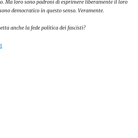
o. Ma loro sono padroni di esprimere liberamente il loro
o sono democratico in questo senso. Veramente.
etta anche la fede politica dei fascisti?
“La Bella e “La Bestia””
g