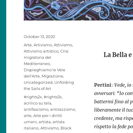
Posted
October 13, 2020
on
Categories
Arte
,
Artivismo
,
Attivismo
,
Attivismo artistico
,
Crisi
La Bella 
migratoria del
Mediterraneo
,
Dispieghiamo le Vele
dell'Arte
,
Migrazione
,
Uncategorized
,
Unfolding
Pertini
:
Vede, io 
the Sails of Art
avversari: “Io co
Tags
#rights2x
,
#rights3x
,
battermi fino al 
acrilico su tela
,
antifascismo
,
antirazzismo
,
liberamente il tuo
arte
,
Arte per i diritti
credente, ma rispe
umani
,
artista
,
artista
rispetto la fede po
italiano
,
Attivismo
,
Black