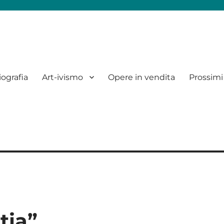
iografia
Art-ivismo
Opere in vendita
Prossimi
tia”