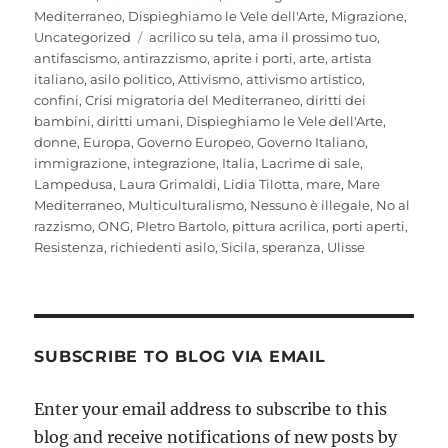
Mediterraneo
,
Dispieghiamo le Vele dell'Arte
,
Migrazione
,
Tags
Uncategorized
acrilico su tela
,
ama il prossimo tuo
,
antifascismo
,
antirazzismo
,
aprite i porti
,
arte
,
artista
italiano
,
asilo politico
,
Attivismo
,
attivismo artistico
,
confini
,
Crisi migratoria del Mediterraneo
,
diritti dei
bambini
,
diritti umani
,
Dispieghiamo le Vele dell'Arte
,
donne
,
Europa
,
Governo Europeo
,
Governo Italiano
,
immigrazione
,
integrazione
,
Italia
,
Lacrime di sale
,
Lampedusa
,
Laura Grimaldi
,
Lidia Tilotta
,
mare
,
Mare
Mediterraneo
,
Multiculturalismo
,
Nessuno è illegale
,
No al
razzismo
,
ONG
,
PIetro Bartolo
,
pittura acrilica
,
porti aperti
,
Resistenza
,
richiedenti asilo
,
Sicila
,
speranza
,
Ulisse
SUBSCRIBE TO BLOG VIA EMAIL
Enter your email address to subscribe to this
blog and receive notifications of new posts by