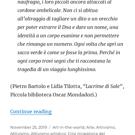
naufragio, i loro piccoli ancora attaccati al
cordone ombelicale. Non ci si abitua
all’oltraggio di tagliare un dito o un orecchio
per poter estrarre il Dna e dare un nome, una
identità a un corpo esanime e non permettere
che rimanga un numero. Ogni volta che apri un
sacco verde è come se fosse la prima. Perché in
ogni corpo trovi segni che ti raccontano la
tragedia di un viaggio lunghissimo.
(Pietro Bartolo e Lidia Tilotta,
“Lacrime di Sale
”,
Piccola biblioteca Oscar Mondadori.)
““Hope”. Ogni mare ha un’altra ri
Continue reading
Posted
Categories
November 25, 2019
Art-in-the-world
,
Arte
,
Artivismo
,
on
Attivismo
,
Attivismo artistico
,
Crisi migratoria del