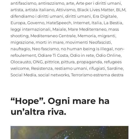
antifascismo
,
antirazzismo
,
arte
,
Arte per i diritti umani
,
artista
,
artista italiano
,
Attivismo
,
Black Lives Matter
,
BLM
,
difendiamo i diritti umani
,
diritti umani
,
Era Digitale
,
Europa
,
Governo
,
HateSpeech
,
Internet
,
Italia
,
La Bestia
,
leggi internazionali
,
Maiale
,
Mare Mediterraneo
,
mass
shooting
,
Mediterraneo Centrale
,
Memoria
,
migranti
,
migrazione
,
morti in mare
,
movimenti Neofascisti
,
naufragio
,
Neo fascismo
,
no human being is illegal
,
non-
refoulement
,
Odiare Ti Costa
,
Odio in rete
,
Odio Online
,
Olocausto
,
ONG
,
pittrice
,
pittura
,
propaganda
,
refugees
welcome
,
Resistenza
,
restiamo umani
,
rifugiati
,
Sardine
,
Social Media
,
social networks
,
Terrorismo estrema destra
“Hope”. Ogni mare ha
un’altra riva.