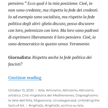
pensiero.” Ecco qual è la mia posizione. Cioè, io
non sono credente, ma rispetto la fede dei credenti.
Io ad esempio sono socialista, ma rispetto la fede
politica degli altri: gliela discuto, posso discutere
con loro, polemizzo con loro. Ma loro sono padroni
di esprimere liberamente il loro pensiero. Cioè, io
sono democratico in questo senso. Veramente.
Giornalista:
Rispetta anche la fede politica dei
fascisti?
“La Bella e “La Bestia””
Continue reading
Posted
Categories
October 13, 2020
Arte
,
Artivismo
,
Attivismo
,
Attivismo
on
artistico
,
Crisi migratoria del Mediterraneo
,
Dispieghiamo
le Vele dell'Arte
,
Migrazione
,
Uncategorized
,
Unfolding the
Tags
Sails of Art
#rights2x
,
#rights3x
,
acrilico su tela
,