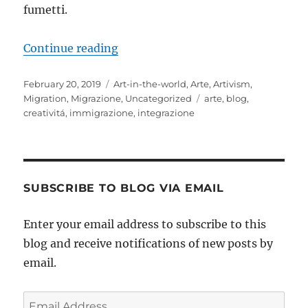
fumetti.
“Questo blog: chi e…perchè?”
Continue reading
Posted
Categories
February 20, 2019
Art-in-the-world
,
Arte
,
Artivism
,
on
Tags
Migration
,
Migrazione
,
Uncategorized
arte
,
blog
,
creativitá
,
immigrazione
,
integrazione
SUBSCRIBE TO BLOG VIA EMAIL
Enter your email address to subscribe to this
blog and receive notifications of new posts by
email.
Email