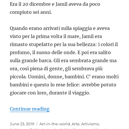
Era il 20 dicembre e Jamil aveva da poco
compiuto sei anni.
Quando erano arrivati sulla spiaggia e aveva
visto per la prima volta il mare, Jamil era
rimasto stupefatto per la sua bellezza: i colori il
profumo, il suono delle onde. E poi era salito
sulla grande barca. Gli era sembrata grande ma
ora, così piena di gente, gli sembrava più
piccola. Uomini, donne, bambini. C’ erano molti
bambini e questo lo rese felice: avrebbe potuto
giocare con loro, durante il viaggio.
“Il sogno di Jamil”
Continue reading
Posted
Categories
June 23, 2019
Art-in-the-world
,
Arte
,
Artivismo
,