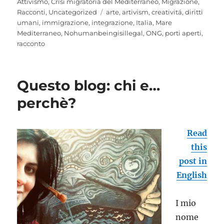
on
Attivismo
,
Crisi migratoria del Mediterraneo
,
Migrazione
,
Tags
Racconti
,
Uncategorized
arte
,
artivism
,
creativitá
,
diritti
umani
,
immigrazione
,
integrazione
,
Italia
,
Mare
Mediterraneo
,
Nohumanbeingisillegal
,
ONG
,
porti aperti
,
racconto
Questo blog: chi e…
perchè?
Read
this
post in
English
I mio
nome